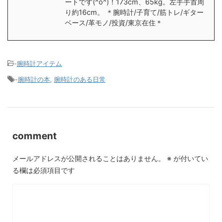
ートです(^o^)！173cm、65kg。左手手首周
り約16cm。 ＊腕時計/子育て/筋トレ/ギター
ベース/革モノ/投資/東京在住＊
-
腕時計アイテム
-
腕時計の本
,
腕時計のある日常
comment
メールアドレスが公開されることはありません。
※
が付いてい
る欄は必須項目です