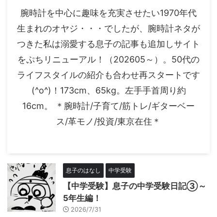
腕時計を中心に趣味を充実させたい1970年代
生まれのオヤジ・・・でしたが、腕時計ネタが
つきた私は溺愛する息子の記事も追加しサイト
をぷちリニューアル！（202605～）。50代の
ライフスタイルの紹介も合わせ再スタートです
(^o^)！173cm、65kg。左手手首周り約
16cm。 ＊腕時計/子育て/筋トレ/ギターベー
ス/革モノ/投資/東京在住＊
息子のはなし
中学受験
【中学受験】息子の中学受験日記③～
5年生編！
2026/7/31