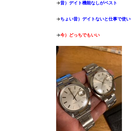
→
昔）デイト機能なしがベスト
→
ちょい昔）デイトないと仕事で使い
→
今）どっちでもいい