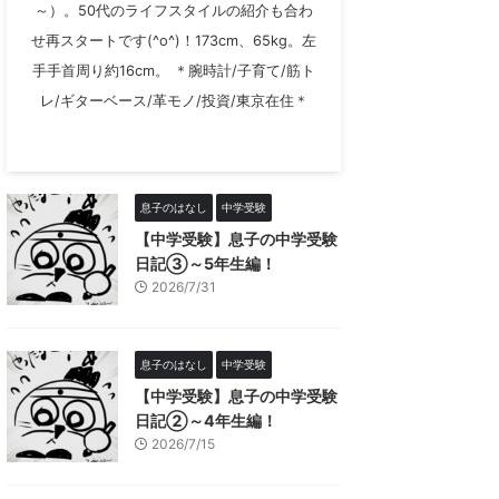
～）。50代のライフスタイルの紹介も合わ
せ再スタートです(^o^)！173cm、65kg。左
手手首周り約16cm。 ＊腕時計/子育て/筋ト
レ/ギターベース/革モノ/投資/東京在住＊
息子のはなし
中学受験
【中学受験】息子の中学受験
日記③～5年生編！
2026/7/31
息子のはなし
中学受験
【中学受験】息子の中学受験
日記②～4年生編！
2026/7/15