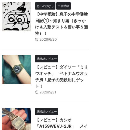
息子のはなし
中学受験
【中学受験】息子の中学受験
日記①～始まり編（きっか
け＆入塾テスト＆習い事＆適
性）！
2026/6/30
腕時計レビュー
【レビュー】ダイソー「ミリ
ウオッチ」 ベトナムウオッ
チ風！息子の受験用にゲッ
ト！
2026/5/31
腕時計レビュー
【レビュー】カシオ
「A159WEVJ-2JR」 メイ