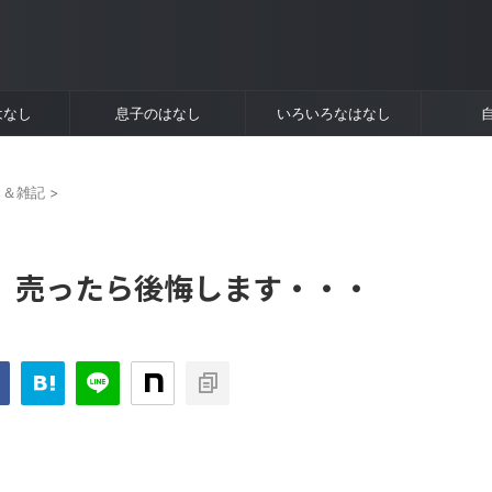
はなし
息子のはなし
いろいろなはなし
ト＆雑記
>
、売ったら後悔します・・・