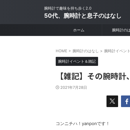
腕時計で趣味を持ち歩く2.0
50代、腕時計と息子のはなし
ホーム
腕時計の
HOME
>
腕時計のはなし
>
腕時計イベン
腕時計イベント＆雑記
【雑記】その腕時計
2021年7月28日
コンニチハ！yanponです！