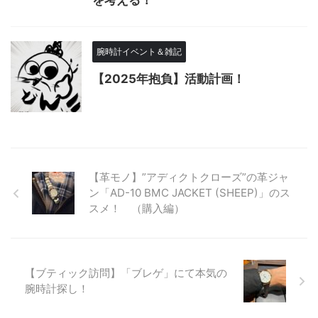
を考える！
腕時計イベント＆雑記
【2025年抱負】活動計画！
【革モノ】”アディクトクローズ”の革ジャ
ン「AD-10 BMC JACKET (SHEEP)」のス
スメ！ （購入編）
【ブティック訪問】「ブレゲ」にて本気の
腕時計探し！