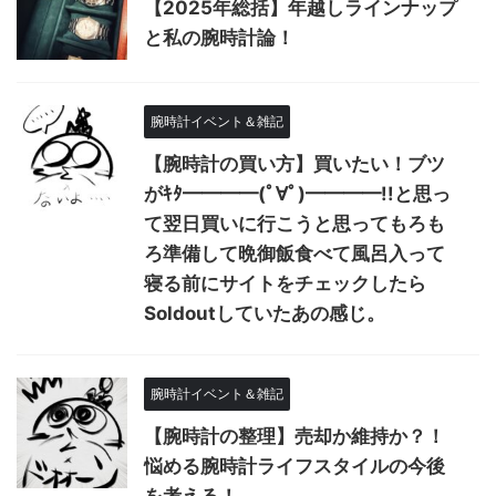
【2025年総括】年越しラインナップ
と私の腕時計論！
腕時計イベント＆雑記
【腕時計の買い方】買いたい！ブツ
がｷﾀ━━━━(ﾟ∀ﾟ)━━━━!!と思っ
て翌日買いに行こうと思ってもろも
ろ準備して晩御飯食べて風呂入って
寝る前にサイトをチェックしたら
Soldoutしていたあの感じ。
腕時計イベント＆雑記
【腕時計の整理】売却か維持か？！
悩める腕時計ライフスタイルの今後