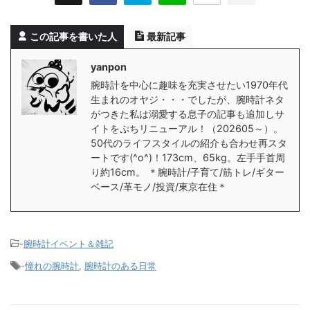
この記事を書いた人
最新記事
yanpon
腕時計を中心に趣味を充実させたい1970年代
生まれのオヤジ・・・でしたが、腕時計ネタ
がつきた私は溺愛する息子の記事も追加しサ
イトをぷちリニューアル！（202605～）。
50代のライフスタイルの紹介も合わせ再スタ
ートです(^o^)！173cm、65kg。左手手首周
り約16cm。 ＊腕時計/子育て/筋トレ/ギター
ベース/革モノ/投資/東京在住＊
-
腕時計イベント＆雑記
-
憧れの腕時計
,
腕時計のある日常