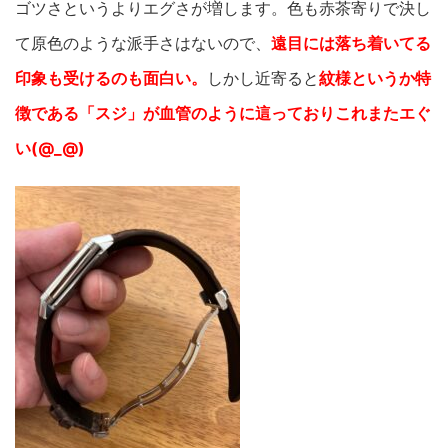
ゴツさというよりエグさが増します。色も赤茶寄りで決し
て原色のような派手さはないので、
遠目には落ち着いてる
印象も受けるのも面白い。
しかし近寄ると
紋様というか特
徴である「スジ」が血管のように這っておりこれまたエぐ
い(@_@)