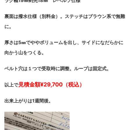
ラグ幅19㎜剣先18㎜ レベルソ仕様
裏面は撥水仕様（別料金）。ステッチはブラウン系で無難
に。
厚さは5㎜でややボリュームを出し、サイドになだらかに
向かう山をつくる。
ベルト穴は１つで受取時に調整。ループは固定式。
見積金額¥29,700（税込）
以上で
出来上がりは1週間後。