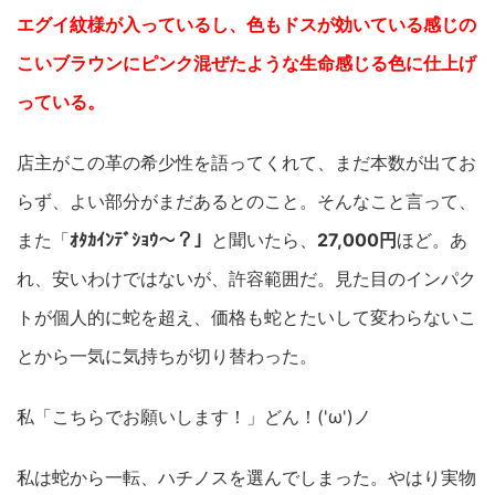
エグイ紋様が入っているし、色もドスが効いている感じの
こいブラウンにピンク混ぜたような生命感じる色に仕上げ
っている。
店主がこの革の希少性を語ってくれて、まだ本数が出てお
らず、よい部分がまだあるとのこと。そんなこと言って、
また「
ｵﾀｶｲﾝﾃﾞｼｮｳ～？」
と聞いたら、
27,000円
ほど。あ
れ、安いわけではないが、許容範囲だ。見た目のインパク
トが個人的に蛇を超え、価格も蛇とたいして変わらないこ
とから一気に気持ちが切り替わった。
私「こちらでお願いします！」どん！('ω')ノ
私は蛇から一転、ハチノスを選んでしまった。やはり実物