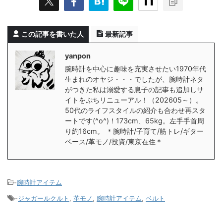
この記事を書いた人
最新記事
yanpon
腕時計を中心に趣味を充実させたい1970年代
生まれのオヤジ・・・でしたが、腕時計ネタ
がつきた私は溺愛する息子の記事も追加しサ
イトをぷちリニューアル！（202605～）。
50代のライフスタイルの紹介も合わせ再スタ
ートです(^o^)！173cm、65kg。左手手首周
り約16cm。 ＊腕時計/子育て/筋トレ/ギター
ベース/革モノ/投資/東京在住＊
-
腕時計アイテム
-
ジャガールクルト
,
革モノ
,
腕時計アイテム
,
ベルト