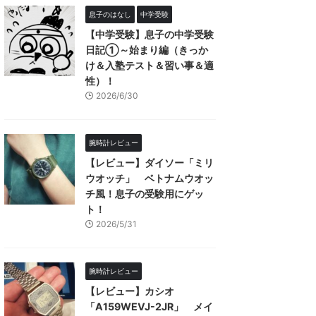
息子のはなし
中学受験
【中学受験】息子の中学受験
日記①～始まり編（きっか
け＆入塾テスト＆習い事＆適
性）！
2026/6/30
腕時計レビュー
【レビュー】ダイソー「ミリ
ウオッチ」 ベトナムウオッ
チ風！息子の受験用にゲッ
ト！
2026/5/31
腕時計レビュー
【レビュー】カシオ
「A159WEVJ-2JR」 メイ