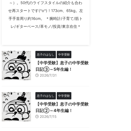
～）。50代のライフスタイルの紹介も合わ
せ再スタートです(^o^)！173cm、65kg。左
手手首周り約16cm。 ＊腕時計/子育て/筋ト
レ/ギターベース/革モノ/投資/東京在住＊
息子のはなし
中学受験
【中学受験】息子の中学受験
日記③～5年生編！
2026/7/31
息子のはなし
中学受験
【中学受験】息子の中学受験
日記②～4年生編！
2026/7/15