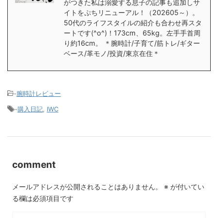
がつきた私は溺愛する息子の記事も追加しサ
イトをぷちリニューアル！（202605～）。
50代のライフスタイルの紹介も合わせ再スタ
ートです(^o^)！173cm、65kg。左手手首周
り約16cm。 ＊腕時計/子育て/筋トレ/ギター
ベース/革モノ/投資/東京在住＊
-
腕時計レビュー
-
購入日記
,
IWC
comment
メールアドレスが公開されることはありません。
※
が付いてい
る欄は必須項目です