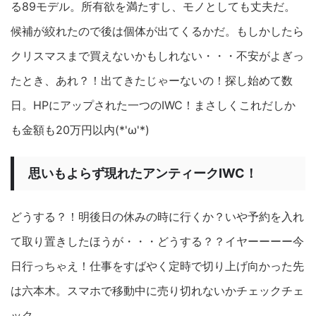
る89モデル。所有欲を満たすし、モノとしても丈夫だ。
候補が絞れたので後は個体が出てくるかだ。もしかしたら
クリスマスまで買えないかもしれない・・・不安がよぎっ
たとき、あれ？！出てきたじゃーないの！探し始めて数
日。HPにアップされた一つのIWC！まさしくこれだしか
も金額も20万円以内(*'ω'*)
思いもよらず現れたアンティークIWC！
どうする？！明後日の休みの時に行くか？いや予約を入れ
て取り置きしたほうが・・・どうする？？イヤーーーー今
日行っちゃえ！仕事をすばやく定時で切り上げ向かった先
は六本木。スマホで移動中に売り切れないかチェックチェ
ック。