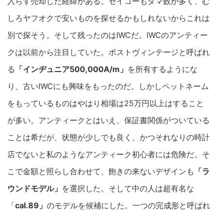
入らず売却した経緯がある。セイコーもタマ数が多く、む
しろヤフオクで安いものを探せるかもしれないからこれは
別で探そう。そして残ったのはIWCだ。IWCのアンティー
クは以前から注目していた。ポストヴィンテージと呼ばれ
る
「インヂュニア500,000A/m」
を所有するようにな
り、古いIWCにも興味をもったのだ。しかしペットネーム
をもっているものはやはり相場は25万円以上はすること
が多い。アンティークとはいえ、保証書関係がついている
ことは希だが、状態が少しでも良く、かつそれなりの時計
店でないと私のようなアンティーク初心者には危険だ。そ
こで金額と照らし合わせて、飽きの来ないデザインも
「ラ
ウンドモデル」
を選択した。そして中の人は超有名な
「
cal.89」
のモデルを候補にした。一つの完成形と呼ばれ