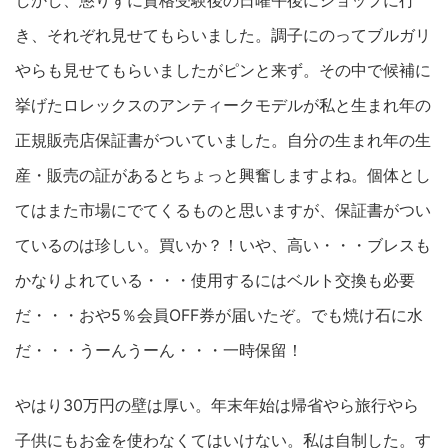
しかし、懲りずに資格受験後の日曜午後にショップに行
き、それぞれ見せてもらいました。調子にのってブルガリ
やらも見せてもらいましたがピンと来ず。その中で候補に
挙げたロレックスのアンティークモデルが私と生まれ年の
正規販売店保証書がついていました。自分の生まれ年の生
産・販売の証があるとちょっと興奮しますよね。個体とし
てはまた市場にでてくるものと思いますが、保証書がつい
ているのは珍しい。買いか？！いや、高い・・・ブレスも
かなりよれている・・・使用するにはベルト交換も必要
だ・・・おや5％会員OFF券が届いたぞ。でも焼け石に水
だ・・・うーんうーん・・・一時保留！
やはり30万円の壁は厚い。年末年始は帰省やら旅行やら
子供にもお金を使わなくてはいけない。私は自制した。す