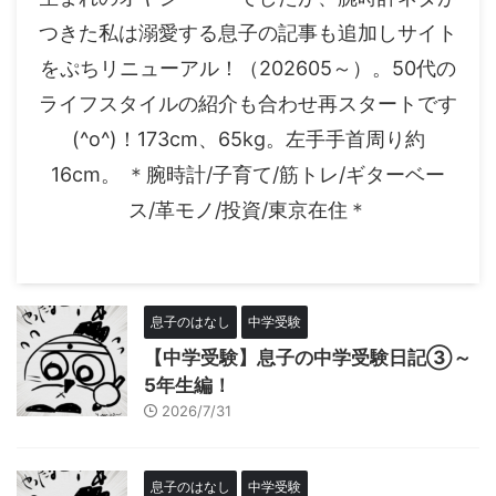
つきた私は溺愛する息子の記事も追加しサイト
をぷちリニューアル！（202605～）。50代の
ライフスタイルの紹介も合わせ再スタートです
(^o^)！173cm、65kg。左手手首周り約
16cm。 ＊腕時計/子育て/筋トレ/ギターベー
ス/革モノ/投資/東京在住＊
息子のはなし
中学受験
【中学受験】息子の中学受験日記③～
5年生編！
2026/7/31
息子のはなし
中学受験