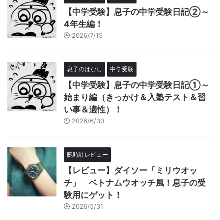
【中学受験】息子の中学受験日記②～
4年生編！
2026/7/15
息子のはなし
中学受験
【中学受験】息子の中学受験日記①～
始まり編（きっかけ＆入塾テスト＆習
い事＆適性）！
2026/6/30
腕時計レビュー
【レビュー】ダイソー「ミリウオッ
チ」 ベトナムウオッチ風！息子の受
験用にゲット！
2026/5/31