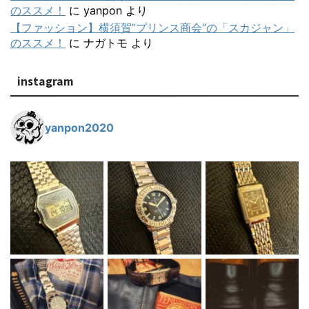
のススメ！
に
yanpon
より
【ファッション】横須賀”プリンス商会”の「スカジャン」
のススメ！
に
ナガトモ
より
instagram
yanpon2020